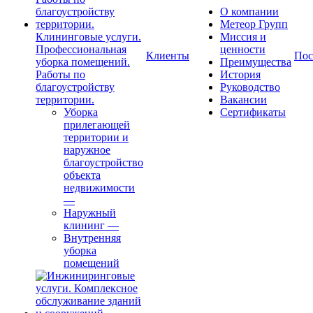
О компании
Метеор Групп
Клининговые услуги.
Миссия и
Профессиональная
ценности
Клиенты
Пос
уборка помещений.
Преимущества
Работы по
История
благоустройству
Руководство
территории.
Вакансии
Уборка
Сертификаты
прилегающей
территории и
наружное
благоустройство
объекта
недвижимости
—
Наружный
клининг
—
Внутренняя
уборка
помещений