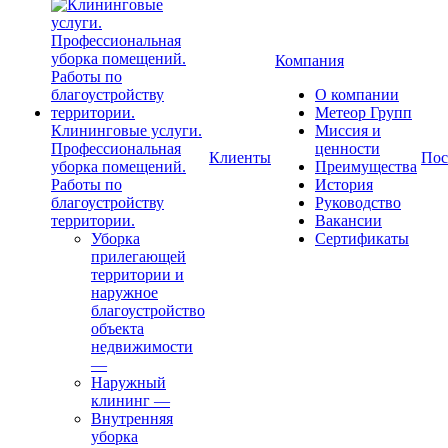
Компания
О компании
Метеор Групп
Клининговые услуги.
Миссия и
Профессиональная
ценности
Клиенты
Пос
уборка помещений.
Преимущества
Работы по
История
благоустройству
Руководство
территории.
Вакансии
Уборка
Сертификаты
прилегающей
территории и
наружное
благоустройство
объекта
недвижимости
—
Наружный
клининг
—
Внутренняя
уборка